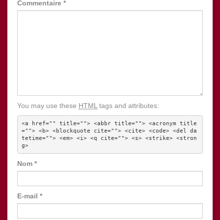
Commentaire
*
You may use these
HTML
tags and attributes:
<a href="" title=""> <abbr title=""> <acronym title
=""> <b> <blockquote cite=""> <cite> <code> <del da
tetime=""> <em> <i> <q cite=""> <s> <strike> <stron
g> 
Nom
*
E-mail
*