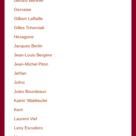
Gérard Berliner
Gervaise
Gilbert Laffaille
Gilles Tcherniak
Hexagone
Jacques Bertin
Jean-Louis Bergère
Jean-Michel Piton
JeHan
Jofroi
Jules Bourdeaux
Katrin’ Waldteufel
Kent
Laurent Viel
Leny Escudero