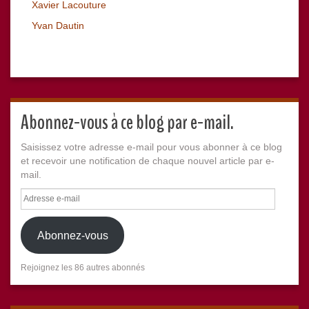
Xavier Lacouture
Yvan Dautin
Abonnez-vous à ce blog par e-mail.
Saisissez votre adresse e-mail pour vous abonner à ce blog
et recevoir une notification de chaque nouvel article par e-
mail.
Adresse
e-
mail
Abonnez-vous
Rejoignez les 86 autres abonnés