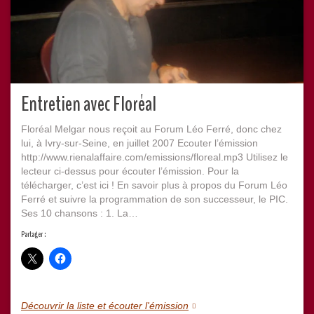
Entretien avec Floréal
Floréal Melgar nous reçoit au Forum Léo Ferré, donc chez
lui, à Ivry-sur-Seine, en juillet 2007 Ecouter l’émission
http://www.rienalaffaire.com/emissions/floreal.mp3 Utilisez le
lecteur ci-dessus pour écouter l’émission. Pour la
télécharger, c’est ici ! En savoir plus à propos du Forum Léo
Ferré et suivre la programmation de son successeur, le PIC.
Ses 10 chansons : 1. La…
Partager :
Découvrir la liste et écouter l'émission