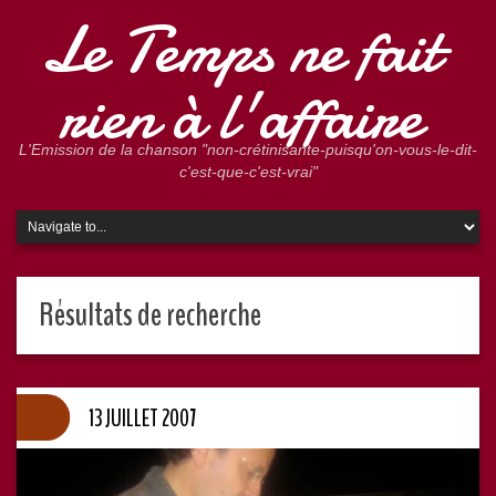
Le Temps ne fait
rien à l'affaire
L'Emission de la chanson "non-crétinisante-puisqu'on-vous-le-dit-
c'est-que-c'est-vrai"
Résultats de recherche
13 JUILLET 2007