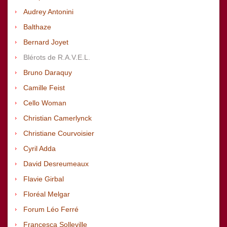
Audrey Antonini
Balthaze
Bernard Joyet
Blérots de R.A.V.E.L.
Bruno Daraquy
Camille Feist
Cello Woman
Christian Camerlynck
Christiane Courvoisier
Cyril Adda
David Desreumeaux
Flavie Girbal
Floréal Melgar
Forum Léo Ferré
Francesca Solleville