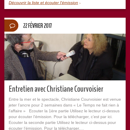
Découvrir la liste et écouter l'émission
22 FÉVRIER 2017
Entretien avec Christiane Courvoisier
Entre la mer et le spectacle, Christiane Courvoisier est venue
jeter l’ancre pour 2 semaines dans « Le Temps ne fait rien à
l’affaire » Ecouter la 1ère partie Utilisez le lecteur ci-dessus
pour écouter l’émission. Pour la télécharger, c’est par ici.
Ecouter la seconde partie Utilisez le lecteur ci-dessus pour
écouter l’émission. Pour la télécharger,…