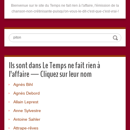
Bienvenue sur le site du Temps ne fait rien à l'affaire, l'émission de la
chanson-non-crétinisante-puisqu'on-vous-le-dit-c'est-que-c'est-vrai-!
Search
Ils sont dans Le Temps ne fait rien à
l’affaire — Cliquez sur leur nom
Agnès Bihl
Agnès Debord
Allain Leprest
Anne Sylvestre
Antoine Sahler
Attrape-rêves