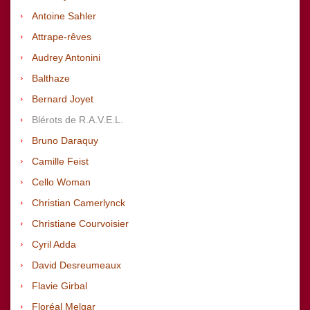
Antoine Sahler
Attrape-rêves
Audrey Antonini
Balthaze
Bernard Joyet
Blérots de R.A.V.E.L.
Bruno Daraquy
Camille Feist
Cello Woman
Christian Camerlynck
Christiane Courvoisier
Cyril Adda
David Desreumeaux
Flavie Girbal
Floréal Melgar