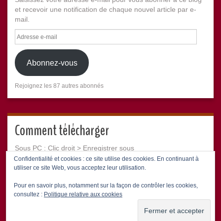
et recevoir une notification de chaque nouvel article par e-
mail.
Adresse
e-
mail
Abonnez-vous
Rejoignez les 87 autres abonnés
Comment télécharger
Sous PC : Clic droit > Enregistrer sous
Sous Mac : CTRL + Clic > Télécharger le fichier lié
Confidentialité et cookies : ce site utilise des cookies. En continuant à
utiliser ce site Web, vous acceptez leur utilisation.
Pour en savoir plus, notamment sur la façon de contrôler les cookies,
consultez :
Politique relative aux cookies
Le temps ne fait rien à l'affaire – Marmite FM (88.4)