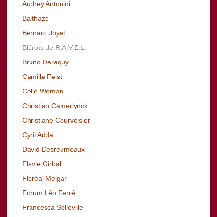
Audrey Antonini
Balthaze
Bernard Joyet
Blérots de R.A.V.E.L.
Bruno Daraquy
Camille Feist
Cello Woman
Christian Camerlynck
Christiane Courvoisier
Cyril Adda
David Desreumeaux
Flavie Girbal
Floréal Melgar
Forum Léo Ferré
Francesca Solleville