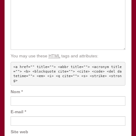
You may use these
HTML
tags and attributes:
<a href="" title=""> <abbr title=""> <acronym title
=""> <b> <blockquote cite=""> <cite> <code> <del da
tetime=""> <em> <i> <q cite=""> <s> <strike> <stron
g> 
Nom
*
E-mail
*
Site web