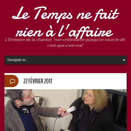
Le Temps ne fait
rien à l'affaire
L'Emission de la chanson "non-crétinisante-puisqu'on-vous-le-dit-
c'est-que-c'est-vrai"
22 FÉVRIER 2017