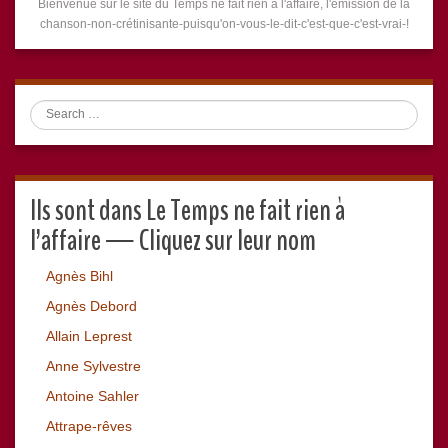
Bienvenue sur le site du Temps ne fait rien à l'affaire, l'émission de la
chanson-non-crétinisante-puisqu'on-vous-le-dit-c'est-que-c'est-vrai-!
Search
Ils sont dans Le Temps ne fait rien à
l’affaire — Cliquez sur leur nom
Agnès Bihl
Agnès Debord
Allain Leprest
Anne Sylvestre
Antoine Sahler
Attrape-rêves