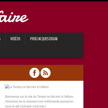
aire
S
VIDÉOS
PRIX JACQUES DOUAI
Bienvenue sur le site du Temps ne fait rien à l'affaire,
l'émission de la chanson-non-crétinisante-puisqu'on-
vous-le-dit-c'est-que-c'est-vrai-!