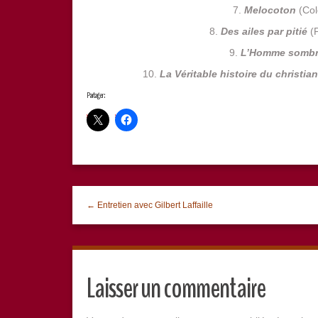
7.
Melocoton
(Col
8.
Des ailes par pitié
(P
9.
L’Homme somb
10.
La Véritable histoire du christia
Partager :
← Entretien avec Gilbert Laffaille
Laisser un commentaire