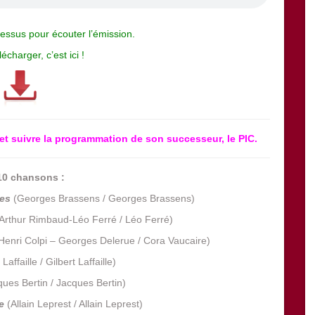
-dessus pour écouter l’émission.
élécharger,
c’est ici !
et suivre la programmation de son successeur, le PIC.
10 chansons :
tes
(Georges Brassens / Georges Brassens)
Arthur Rimbaud-Léo Ferré / Léo Ferré)
Henri Colpi – Georges Delerue / Cora Vaucaire)
Laffaille / Gilbert Laffaille)
ues Bertin / Jacques Bertin)
e
(Allain Leprest / Allain Leprest)