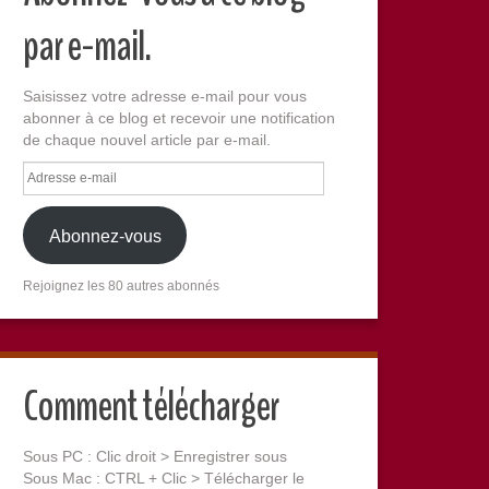
par e-mail.
Saisissez votre adresse e-mail pour vous
abonner à ce blog et recevoir une notification
de chaque nouvel article par e-mail.
Adresse
e-
mail
Abonnez-vous
Rejoignez les 80 autres abonnés
Comment télécharger
Sous PC : Clic droit > Enregistrer sous
Sous Mac : CTRL + Clic > Télécharger le