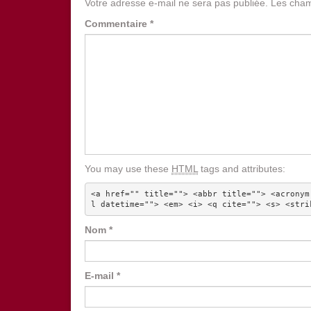
Votre adresse e-mail ne sera pas publiée.
Les cham
Commentaire
*
You may use these
HTML
tags and attributes:
<a href="" title=""> <abbr title=""> <acronym
l datetime=""> <em> <i> <q cite=""> <s> <stri
Nom
*
E-mail
*