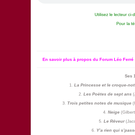
Utilisez le lecteur ci
Pour la t
En savoir plus à propos du Forum Léo Ferré 
Ses 
1.
La Princesse et le croque-no
2.
Les Poètes de sept ans
(
3.
Trois petites notes de musique
(
4.
Neige
(Gilbert 
5.
Le Rêveur
(Jacq
6.
Y’a rien qui s’pass