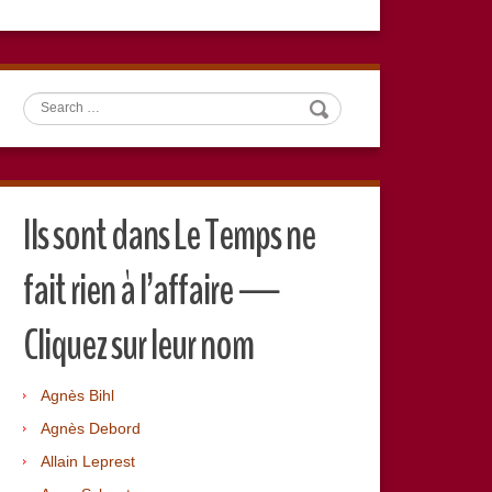
Search
Ils sont dans Le Temps ne
fait rien à l’affaire —
Cliquez sur leur nom
Agnès Bihl
Agnès Debord
Allain Leprest