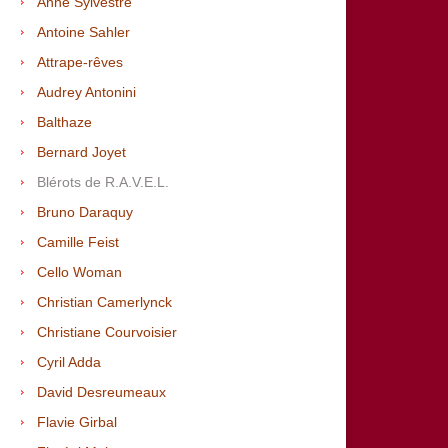
Anne Sylvestre
Antoine Sahler
Attrape-rêves
Audrey Antonini
Balthaze
Bernard Joyet
Blérots de R.A.V.E.L.
Bruno Daraquy
Camille Feist
Cello Woman
Christian Camerlynck
Christiane Courvoisier
Cyril Adda
David Desreumeaux
Flavie Girbal