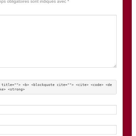
ps obligatoires sont indiqués avec
*
 title=""> <b> <blockquote cite=""> <cite> <code> <de
ke> <strong> 