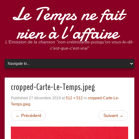
Le Temps ne fait
rien à l'affaire
L'Emission de la chanson "non-crétinisante-puisqu'on-vous-le-dit-
c'est-que-c'est-vrai"
cropped-Carte-Le-Temps.jpeg
Published
27 décembre 2019
at
512 × 512
in
cropped-Carte-Le-
Temps.jpeg
←
Précédent
Suivant
→