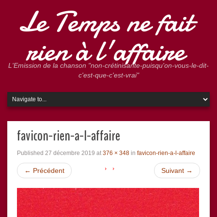
Le Temps ne fait
rien à l'affaire
L'Emission de la chanson "non-crétinisante-puisqu'on-vous-le-dit-
c'est-que-c'est-vrai"
favicon-rien-a-l-affaire
Published
27 décembre 2019
at
376 × 348
in
favicon-rien-a-l-affaire
←
Précédent
Suivant
→