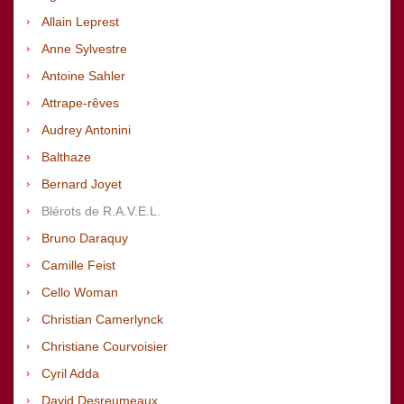
Allain Leprest
Anne Sylvestre
Antoine Sahler
Attrape-rêves
Audrey Antonini
Balthaze
Bernard Joyet
Blérots de R.A.V.E.L.
Bruno Daraquy
Camille Feist
Cello Woman
Christian Camerlynck
Christiane Courvoisier
Cyril Adda
David Desreumeaux