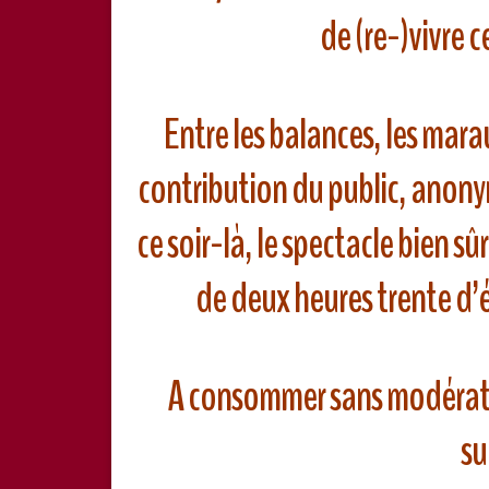
de (re-)vivre ce
Entre les balances, les marau
contribution du public, anony
ce soir-là, le spectacle bien sûr
de deux heures trente d’é
A consommer sans modérati
su