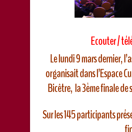
Ecouter / tél
Le lundi 9 mars dernier, l
organisait dans l’Espace Cu
Bicêtre, la 3ème finale de 
Sur les 145 participants prése
fi