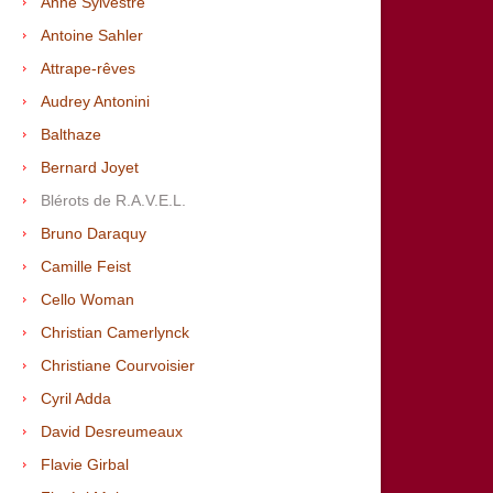
Anne Sylvestre
Antoine Sahler
Attrape-rêves
Audrey Antonini
Balthaze
Bernard Joyet
Blérots de R.A.V.E.L.
Bruno Daraquy
Camille Feist
Cello Woman
Christian Camerlynck
Christiane Courvoisier
Cyril Adda
David Desreumeaux
Flavie Girbal