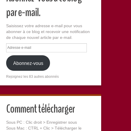
par e-mail.
Saisissez votre adresse e-mail pour vous
abonner à ce blog et recevoir une notification
de chaque nouvel article par e-mail.
Adresse
e-
mail
Abonnez-vous
Rejoignez les 83 autres abonnés
Comment télécharger
Sous PC : Clic droit > Enregistrer sous
Sous Mac : CTRL + Clic > Télécharger le