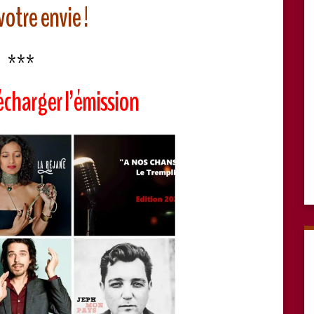
votre envie !
***
écharger l’émission