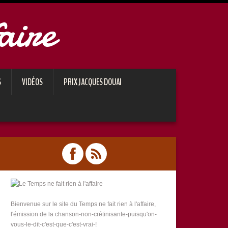
aire
S
VIDÉOS
PRIX JACQUES DOUAI
Bienvenue sur le site du Temps ne fait rien à l'affaire,
l'émission de la chanson-non-crétinisante-puisqu'on-
vous-le-dit-c'est-que-c'est-vrai-!