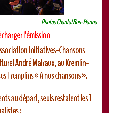
Photos Chantal Bou-Hanna
écharger l’émission
’association Initiatives-Chansons
lturel André Malraux, au Kremlin-
ses Tremplins « A nos chansons ».
nts au départ, seuls restaient les 7
nalistes :