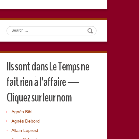
Search
Ils sont dans Le Temps ne
fait rien à l’affaire —
Cliquez sur leur nom
Agnès Bihl
Agnès Debord
Allain Leprest