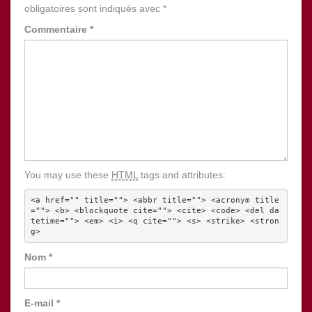
obligatoires sont indiqués avec
*
Commentaire
*
You may use these
HTML
tags and attributes:
<a href="" title=""> <abbr title=""> <acronym title
=""> <b> <blockquote cite=""> <cite> <code> <del da
tetime=""> <em> <i> <q cite=""> <s> <strike> <stron
g> 
Nom
*
E-mail
*