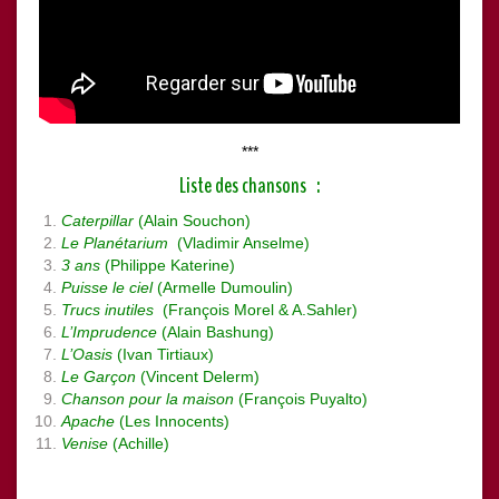
***
Liste des chansons :
Caterpillar
(Alain Souchon)
Le Planétarium
(Vladimir Anselme)
3 ans
(Philippe Katerine)
Puisse le ciel
(Armelle Dumoulin)
Trucs inutiles
(François Morel & A.Sahler)
L’Imprudence
(Alain Bashung)
L’Oasis
(Ivan Tirtiaux)
Le Garçon
(Vincent Delerm)
Chanson pour la maison
(François Puyalto)
Apache
(Les Innocents)
Venise
(Achille)