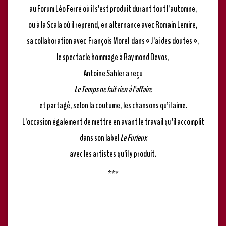
au Forum Léo Ferré où il s’est produit durant tout l’automne,
ou à la Scala où il reprend, en alternance avec Romain Lemire,
sa collaboration avec François Morel dans « J’ai des doutes »,
le spectacle hommage à Raymond Devos,
Antoine Sahler a reçu
Le Temps ne fait rien à l’affaire
et partagé, selon la coutume, les chansons qu’il aime.
L’occasion également de mettre en avant le travail qu’il accomplit
dans son label
Le Furieux
avec les artistes qu’il y produit.
***