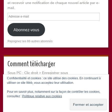
et recevoir une notification de chaque nouvel article par e-
mail.
Adresse
e-
mail
Abonnez-vous
Rejoignez les 86 autres abonnés
Comment télécharger
Sous PC : Clic droit > Enregistrer sous
Sous Mac : CTRL + Clic > Télécharger le fichier lié
Confidentialité et cookies : ce site utilise des cookies. En continuant à
utiliser ce site Web, vous acceptez leur utilisation.
Pour en savoir plus, notamment sur la façon de contrôler les cookies,
consultez :
Politique relative aux cookies
Le temps ne fait rien à l'affaire – Marmite FM (88.4)