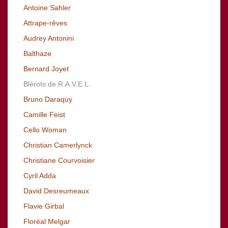
Antoine Sahler
Attrape-rêves
Audrey Antonini
Balthaze
Bernard Joyet
Blérots de R.A.V.E.L.
Bruno Daraquy
Camille Feist
Cello Woman
Christian Camerlynck
Christiane Courvoisier
Cyril Adda
David Desreumeaux
Flavie Girbal
Floréal Melgar